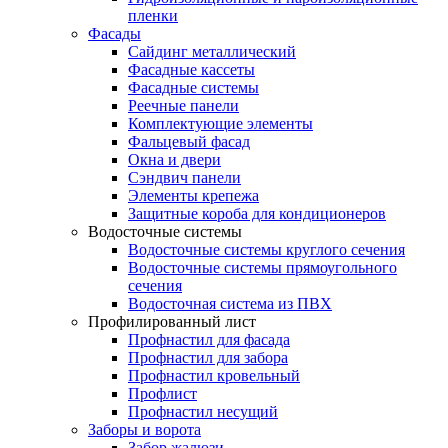
пленки
Фасады
Сайдинг металлический
Фасадные кассеты
Фасадные системы
Реечные панели
Комплектующие элементы
Фальцевый фасад
Окна и двери
Сэндвич панели
Элементы крепежа
Защитные короба для кондиционеров
Водосточные системы
Водосточные системы круглого сечения
Водосточные системы прямоугольного
сечения
Водосточная система из ПВХ
Профилированный лист
Профнастил для фасада
Профнастил для забора
Профнастил кровельный
Профлист
Профнастил несущий
Заборы и ворота
Забор жалюзи