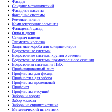
Фасады
Сайдинг металлический
Фасадные кассеты
Фасадные системы
Реечные панели
Комплектующие элементы
Фальцевый фасад
Окна и двери
Сэндвич панели
Элементы крепежа
Защитные короба для кондиционеров
Водосточные системы
Водосточные системы круглого сечения
Водосточные системы прямоугольного сечения
Водосточная система из ПВХ
Профилированный лист
Профнастил для фасада
Профнастил для забора
Профнастил кровельный
Профлист
Профнастил несущий
Заборы и ворота
Забор жалюзи
Заборы из евроштакетника
Металлический штакетник