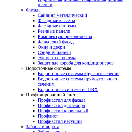
пленки
Фасады
Сайдинг металлический
Фасадные кассеты
Фасадные системы
Реечные панели
Комплектующие элементы
Фальцевый фасад
Окна и двери
Сэндвич панели
Элементы крепежа
Защитные короба для кондиционеров
Водосточные системы
Водосточные системы круглого сечения
Водосточные системы прямоугольного
сечения
Водосточная система из ПВХ
Профилированный лист
Профнастил для фасада
Профнастил для забора
Профнастил кровельный
Профлист
Профнастил несущий
Заборы и ворота
Забор жалюзи