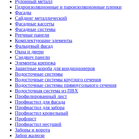
Рулонный металл
Гидроизоляционные и пароизоляционные пленки
Фасады
Сайдинг металлический
Фасадные кассеты
Фасадные системы
Реечные панели
Комплектующие элементы
Фальцевый фасад
Окна и двери
Сэндвич панели
Элементы крепежа
Защитные короба для кондиционеров
Водосточные системы
Водосточные системы круглого сечения
Водосточные системы прямоугольного сечения
Водосточная система из ПВХ
Профилированный лист
Профнастил для фасада
Профнастил для забора
Профнастил кровельный
Профлист
Профнастил несущий
Заборы и ворота
Забор жалюзи