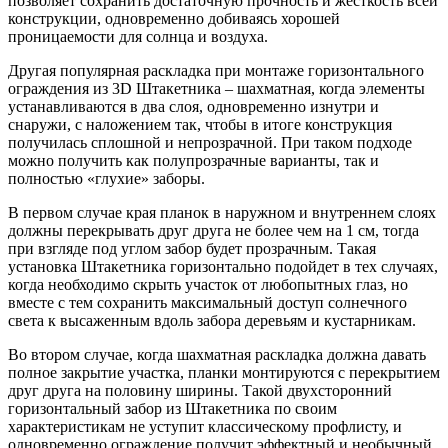
позволяет сохранить достаточную прочность и жесткость всей
конструкции, одновременно добиваясь хорошей
проницаемости для солнца и воздуха.
Другая популярная раскладка при монтаже горизонтального
ограждения из 3D Штакетника – шахматная, когда элементы
устанавливаются в два слоя, одновременно изнутри и
снаружи, с наложением так, чтобы в итоге конструкция
получилась сплошной и непрозрачной. При таком подходе
можно получить как полупрозрачные варианты, так и
полностью «глухие» заборы.
В первом случае края планок в наружном и внутреннем слоях
должны перекрывать друг друга не более чем на 1 см, тогда
при взгляде под углом забор будет прозрачным. Такая
установка Штакетника горизонтально подойдет в тех случаях,
когда необходимо скрыть участок от любопытных глаз, но
вместе с тем сохранить максимальный доступ солнечного
света к высаженным вдоль забора деревьям и кустарникам.
Во втором случае, когда шахматная раскладка должна давать
полное закрытие участка, планки монтируются с перекрытием
друг друга на половину ширины. Такой двухсторонний
горизонтальный забор из Штакетника по своим
характеристикам не уступит классическому профлисту, и
одновременно ограждение получит эффектный и необычный