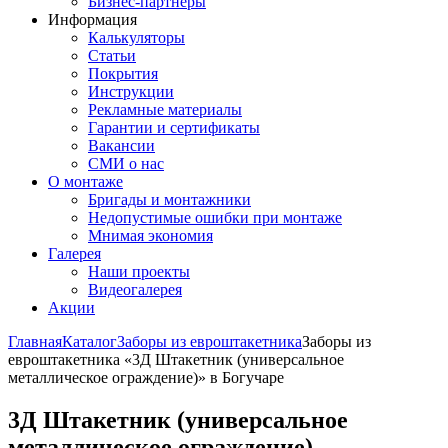
Бизнес-партнёры
Информация
Калькуляторы
Статьи
Покрытия
Инструкции
Рекламные материалы
Гарантии и сертификаты
Вакансии
СМИ о нас
О монтаже
Бригады и монтажники
Недопустимые ошибки при монтаже
Мнимая экономия
Галерея
Наши проекты
Видеогалерея
Акции
Главная
Каталог
Заборы из евроштакетника
Заборы из
евроштакетника «3Д Штакетник (универсальное
металлическое ограждение)» в Богучаре
3Д Штакетник (универсальное
металлическое ограждение)