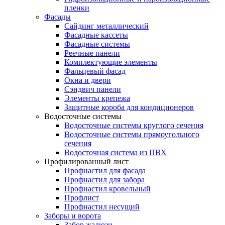
пленки
Фасады
Сайдинг металлический
Фасадные кассеты
Фасадные системы
Реечные панели
Комплектующие элементы
Фальцевый фасад
Окна и двери
Сэндвич панели
Элементы крепежа
Защитные короба для кондиционеров
Водосточные системы
Водосточные системы круглого сечения
Водосточные системы прямоугольного
сечения
Водосточная система из ПВХ
Профилированный лист
Профнастил для фасада
Профнастил для забора
Профнастил кровельный
Профлист
Профнастил несущий
Заборы и ворота
Забор жалюзи