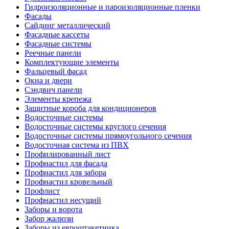
Гидроизоляционные и пароизоляционные пленки
Фасады
Сайдинг металлический
Фасадные кассеты
Фасадные системы
Реечные панели
Комплектующие элементы
Фальцевый фасад
Окна и двери
Сэндвич панели
Элементы крепежа
Защитные короба для кондиционеров
Водосточные системы
Водосточные системы круглого сечения
Водосточные системы прямоугольного сечения
Водосточная система из ПВХ
Профилированный лист
Профнастил для фасада
Профнастил для забора
Профнастил кровельный
Профлист
Профнастил несущий
Заборы и ворота
Забор жалюзи
Заборы из евроштакетника