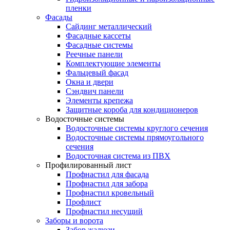
пленки
Фасады
Сайдинг металлический
Фасадные кассеты
Фасадные системы
Реечные панели
Комплектующие элементы
Фальцевый фасад
Окна и двери
Сэндвич панели
Элементы крепежа
Защитные короба для кондиционеров
Водосточные системы
Водосточные системы круглого сечения
Водосточные системы прямоугольного
сечения
Водосточная система из ПВХ
Профилированный лист
Профнастил для фасада
Профнастил для забора
Профнастил кровельный
Профлист
Профнастил несущий
Заборы и ворота
Забор жалюзи