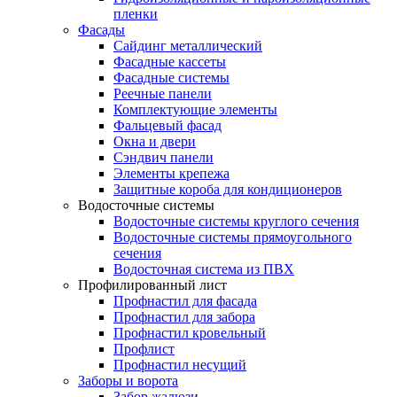
пленки
Фасады
Сайдинг металлический
Фасадные кассеты
Фасадные системы
Реечные панели
Комплектующие элементы
Фальцевый фасад
Окна и двери
Сэндвич панели
Элементы крепежа
Защитные короба для кондиционеров
Водосточные системы
Водосточные системы круглого сечения
Водосточные системы прямоугольного
сечения
Водосточная система из ПВХ
Профилированный лист
Профнастил для фасада
Профнастил для забора
Профнастил кровельный
Профлист
Профнастил несущий
Заборы и ворота
Забор жалюзи