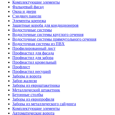
Комплектующие элементы
Фальцевый фасад
Окна и двери
Сэндвич панели
Элементы крепежа
Защитные короба для кондиционеров
Водосточные системы
Водосточные системы круглого сечения
Водосточные системы прямоугольного сечения
Водосточная система из ПВХ
Профилированный лист
Профнастил для фасада
Профнастил для забора
Профнастил кровельный
Профлист
Профнастил несущий
Заборы и ворота
Забор жалюзи
Заборы из евроштакетника
Металлический штакетник
Бетонные столбы
Заборы из европрофиля
Заборы из металлического сайдинга
Комплектующие элементы
Автоматические ворота